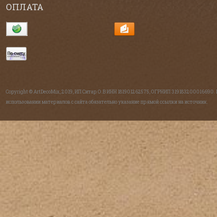
ОПЛАТА
Copyright © ArtDecoMix, 2019, ИП Ситар О.В ИНН 181901262575, ОГРНИП 319183200016690.
использовании материалов с сайта обязательно указание прямой ссылки на источник.