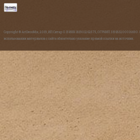
Copyright © ArtDecoMix, 2019, ИП Ситар О.В ИНН 181901262575, ОГРНИП 319183200016690.
использовании материалов с сайта обязательно указание прямой ссылки на источник.