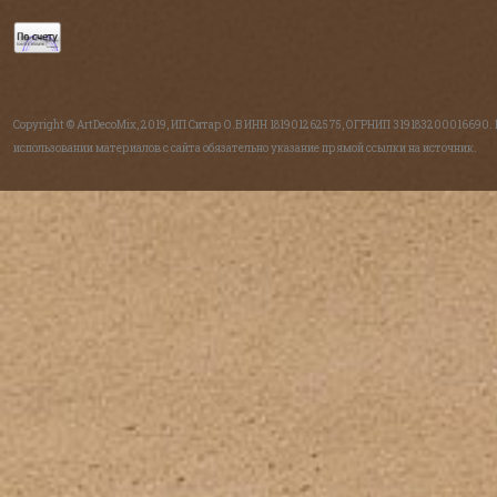
Copyright © ArtDecoMix, 2019, ИП Ситар О.В ИНН 181901262575, ОГРНИП 319183200016690.
использовании материалов с сайта обязательно указание прямой ссылки на источник.