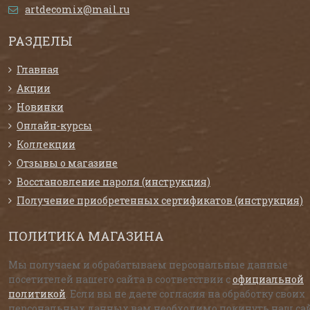
artdecomix@mail.ru
РАЗДЕЛЫ
Главная
Акции
Новинки
Онлайн-курсы
Коллекции
Отзывы о магазине
Восстановление пароля (инструкция)
Получение приобретенных сертификатов (инструкция)
ПОЛИТИКА МАГАЗИНА
Мы получаем и обрабатываем персональные данные
посетителей нашего сайта в соответствии с
официальной
политикой
. Если вы не даете согласия на обработку своих
персональных данных,вам необходимо покинуть наш сай