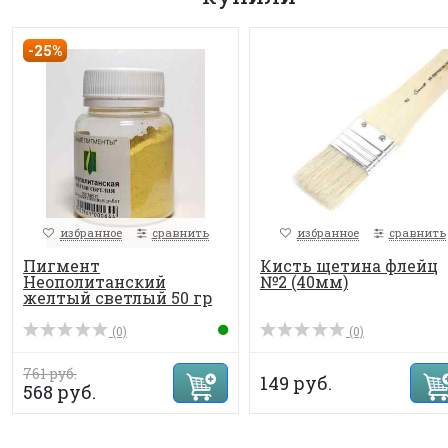
-25%
избранное
сравнить
избранное
сравнить
Пигмент
Кисть щетина флейц
Неополитанский
№2 (40мм)
желтый светлый 50 гр
(0)
(0)
761 руб.
149 руб.
568 руб.