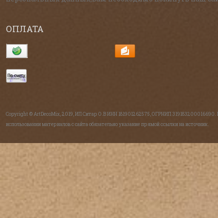
ОПЛАТА
Copyright © ArtDecoMix, 2019, ИП Ситар О.В ИНН 181901262575, ОГРНИП 319183200016690.
использовании материалов с сайта обязательно указание прямой ссылки на источник.