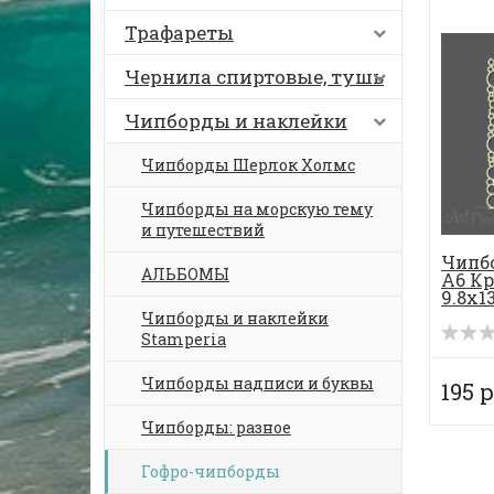
Трафареты
Чернила спиртовые, тушь
Чипборды и наклейки
Чипборды Шерлок Холмс
Чипборды на морскую тему
и путешествий
Чипб
АЛЬБОМЫ
А6 Кр
9.8х1
Чипборды и наклейки
Stamperia
Чипборды надписи и буквы
195 р
Чипборды: разное
Гофро-чипборды