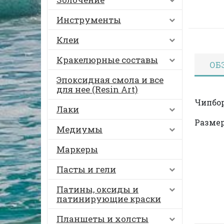
Инструменты
Клеи
Кракелюрные составы
ОБ
Эпоксидная смола и все
для нее (Resin Art)
Чипбор
Лаки
Размер
Медиумы
Маркеры
Пасты и гели
Патины, оксиды и
патинирующие краски
Планшеты и холсты