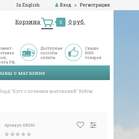
In English
Вход
Регистрация
Корзина
0 руб.
0
омент-
Доступные
Свыше
оставка
способы
8000
он,
оплаты
товаров
чта РФ,
ДЭК
зывы о магазине
орд "Куст с почками маленький" 8х8см
Артикул:
GRS90