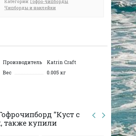
Категории:
Гофро-чипборды
Чипборды и наклейки
Производитель
Katrin Craft
Вес
0.005 кг
Гофрочипборд "Куст с
, также купили