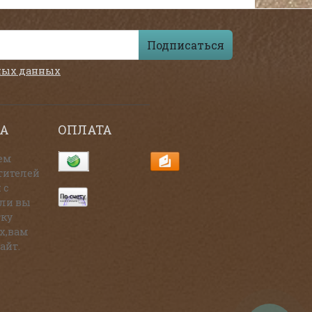
Подписаться
ных данных
А
ОПЛАТА
ем
тителей
 с
сли вы
тку
х,вам
айт.