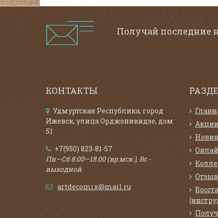
Получай последние 
КОНТАКТЫ
РАЗД
Удмуртская Республика, город
Главн
Ижевск, улица Орджоникидзе, дом
Акци
51
Нови
+7(950) 823-81-57
Онлай
Пн—Сб 8:00—18:00 (вр.мск.), Вс -
Колл
выходной
Отзыв
artdecomix@mail.ru
Восст
(инстру
Получ