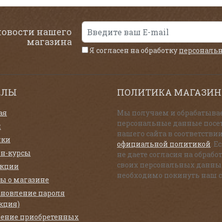
новости нашего
магазина
Я согласен на обработку
персональ
ЕЛЫ
ПОЛИТИКА МАГАЗИН
ая
Мы получаем и обрабатыва
персональные данные посе
и
нашего сайта в соответствии
нки
официальной политикой
. Е
н-курсы
не даете согласия на обрабо
своих персональных данны
екции
необходимо покинуть наш с
ы о магазине
ановление пароля
кция)
ение приобретенных