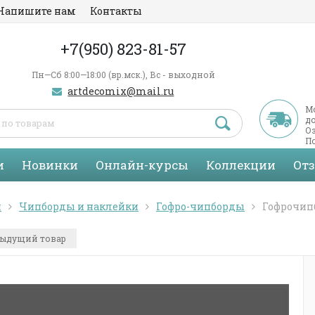
Напишите нам
Контакты
+7(950) 823-81-57
Пн—Сб 8:00—18:00 (вр.мск.), Вс - выходной
artdecomix@mail.ru
М
д
Оз
По
С
и
Новинки
Онлайн-курсы
Коллекции
От
я
Чипборды и наклейки
Гофро-чипборды
Гофрочипб
ыдущий товар