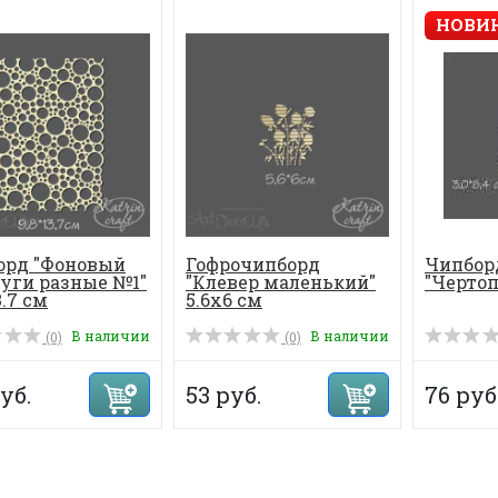
НОВИ
орд "Фоновый
Гофрочипборд
Чипбор
уги разные №1"
"Клевер маленький"
"Чертоп
3.7 см
5.6х6 см
В наличии
В наличии
(0)
(0)
уб.
53 руб.
76 руб