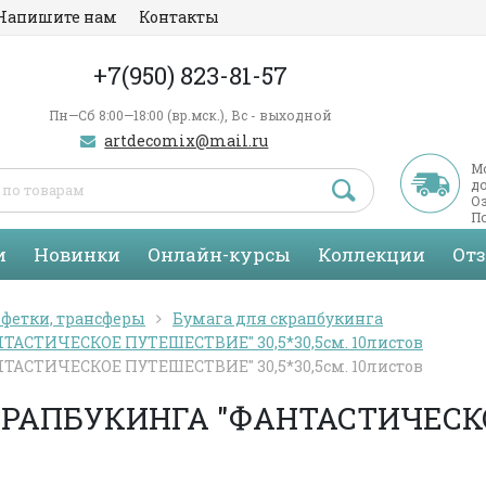
Напишите нам
Контакты
+7(950) 823-81-57
Пн—Сб 8:00—18:00 (вр.мск.), Вс - выходной
artdecomix@mail.ru
М
д
Оз
По
С
и
Новинки
Онлайн-курсы
Коллекции
От
лфетки, трансферы
Бумага для скрапбукинга
АСТИЧЕСКОЕ ПУТЕШЕСТВИЕ" 30,5*30,5см. 10листов
АСТИЧЕСКОЕ ПУТЕШЕСТВИЕ" 30,5*30,5см. 10листов
КРАПБУКИНГА "ФАНТАСТИЧЕСК