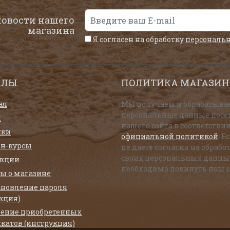
новости нашего
магазина
Я согласен на обработку
персональ
ЕЛЫ
ПОЛИТИКА МАГАЗИН
ая
Мы получаем и обрабатыва
персональные данные посе
и
нашего сайта в соответствии
нки
официальной политикой
. Е
н-курсы
не даете согласия на обрабо
своих персональных данны
екции
необходимо покинуть наш с
ы о магазине
ановление пароля
кция)
ение приобретенных
катов (инструкция)