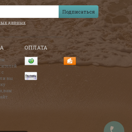
Подписаться
ных данных
А
ОПЛАТА
ем
тителей
 с
сли вы
тку
х,вам
айт.