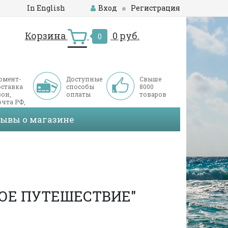
In English
Вход
Регистрация
Корзина
0 руб.
0
омент-
Доступные
Свыше
оставка
способы
8000
он,
оплаты
товаров
чта РФ,
ДЭК
зывы о магазине
ОЕ ПУТЕШЕСТВИЕ"