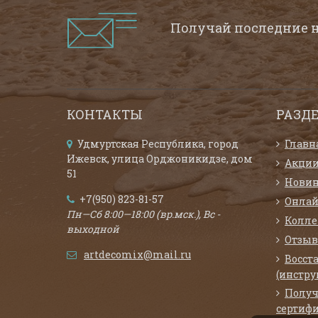
Получай последние 
КОНТАКТЫ
РАЗД
Удмуртская Республика, город
Главн
Ижевск, улица Орджоникидзе, дом
Акци
51
Нови
+7(950) 823-81-57
Онлай
Пн—Сб 8:00—18:00 (вр.мск.), Вс -
Колл
выходной
Отзыв
artdecomix@mail.ru
Восст
(инстру
Получ
сертифи